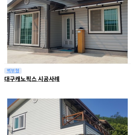
벽부형
대구캐노픽스 시공사례