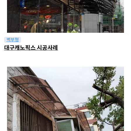
벽부형
대구캐노픽스 시공사례