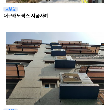
벽부형
대구캐노픽스 시공사례