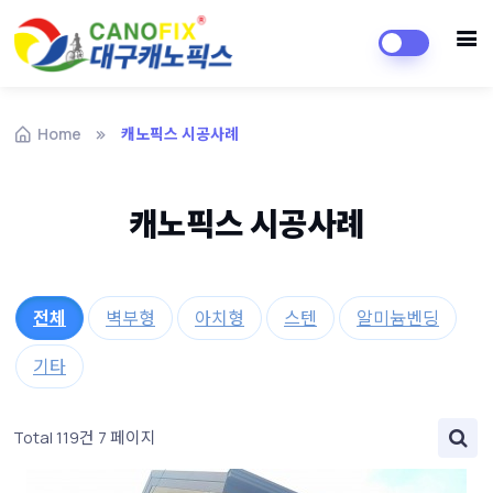
Home
캐노픽스 시공사례
캐노픽스 시공사례
전체
벽부형
아치형
스텐
알미늄벤딩
기타
Total 119건
7 페이지