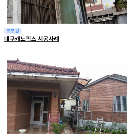
벽부형
대구캐노픽스 시공사례