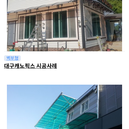
벽부형
대구캐노픽스 시공사례