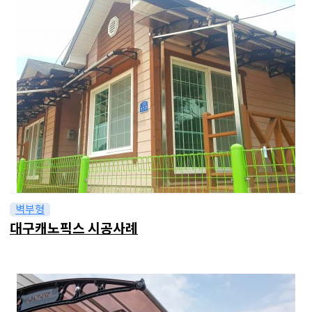
벽부형
대구캐노픽스 시공사례