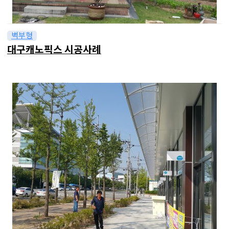
벽부형
대구캐노픽스 시공사례