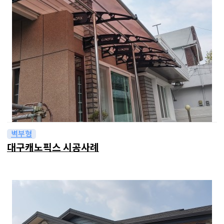
벽부형
대구캐노픽스 시공사례