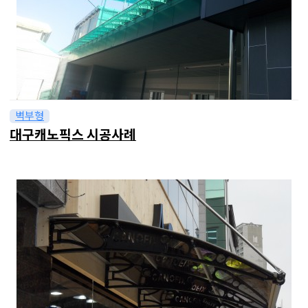
벽부형
대구캐노픽스 시공사례