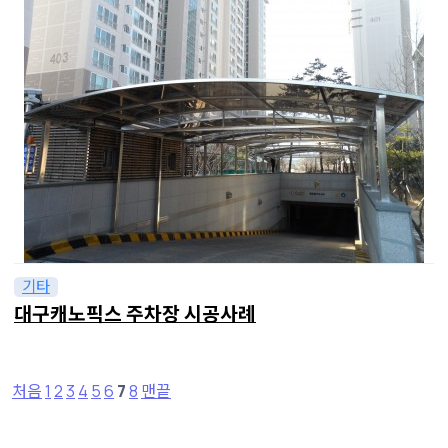
기타
대구캐노픽스 주차장 시공사례
처음
1
2
3
4
5
6
7
8
맨끝